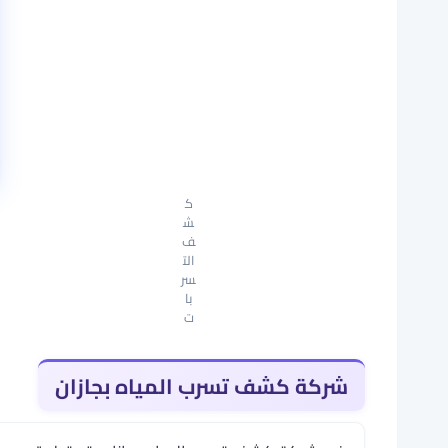
ك
ش
ف
الت
سر
با
ت
شركة كشف تسرب المياه بجازان