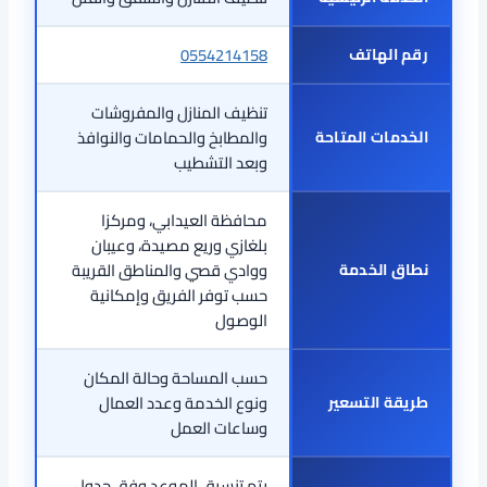
رقم الهاتف
0554214158
تنظيف المنازل والمفروشات
الخدمات المتاحة
والمطابخ والحمامات والنوافذ
وبعد التشطيب
محافظة العيدابي، ومركزا
بلغازي وريع مصيدة، وعيبان
نطاق الخدمة
ووادي قصي والمناطق القريبة
حسب توفر الفريق وإمكانية
الوصول
حسب المساحة وحالة المكان
طريقة التسعير
ونوع الخدمة وعدد العمال
وساعات العمل
يتم تنسيق الموعد وفق جدول